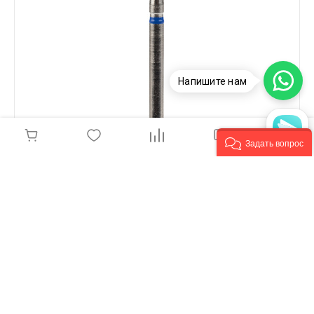
Напишите нам
Задать вопрос
Насадка алмазная цилиндр закругленный
2,7мм средний абразив, 104.141.524.027
100 руб.
-
+