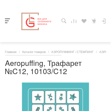
Главная
/
Каталог товаров
/
АЭРОПУФФИНГ / СТЕМПИНГ
/
АЭРОП
Aeropuffing, Трафарет
№C12, 10103/C12