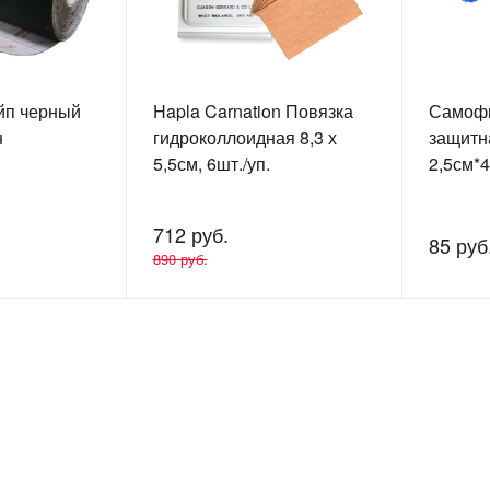
йп черный
Hapla Carnation Повязка
Самоф
н
гидроколлоидная 8,3 х
защитн
5,5см, 6шт./уп.
2,5см*4
712 руб.
85 руб
890 руб.