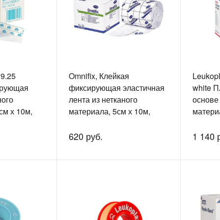
9.25
Omnifix, Клейкая
Leukopl
ирующая
фиксирующая эластичная
white 
ного
лента из нетканого
основе 
см х 10м,
материала, 5см х 10м,
матери
12.209.20
620 руб.
1 140 