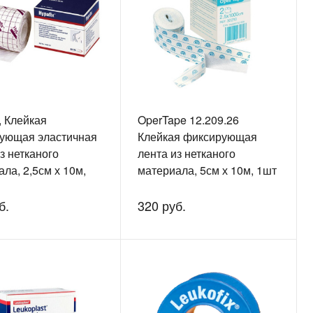
, Клейкая
OperTape 12.209.26
ующая эластичная
Клейкая фиксирующая
з нетканого
лента из нетканого
ла, 2,5см х 10м,
материала, 5см х 10м, 1шт
1
б.
320 руб.