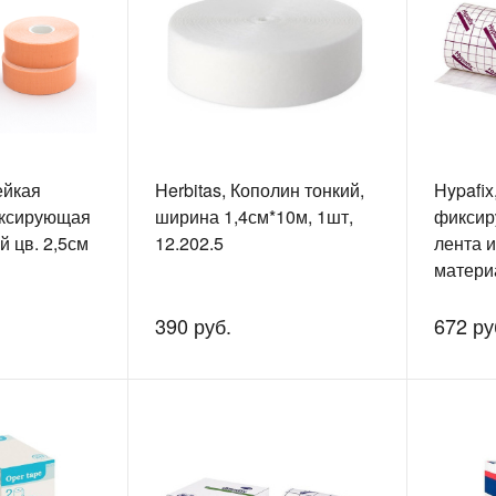
ейкая
Herbitas, Кополин тонкий,
Hypafix
иксирующая
ширина 1,4см*10м, 1шт,
фиксир
й цв. 2,5см
12.202.5
лента и
материа
12.209.
390 руб.
672 ру