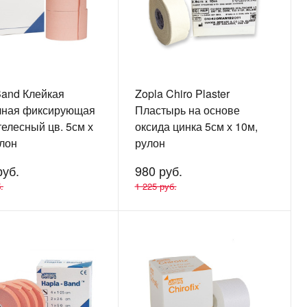
Band Клейкая
Zopla Chiro Plaster
чная фиксирующая
Пластырь на основе
телесный цв. 5см х
оксида цинка 5см х 10м,
улон
рулон
руб.
980 руб.
.
1 225 руб.