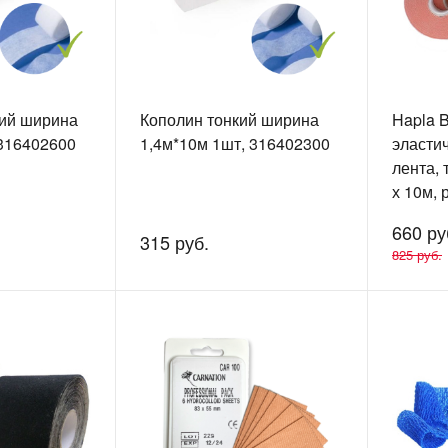
ий ширина
Кополин тонкий ширина
Hapla 
 316402600
1,4м*10м 1шт, 316402300
эласти
лента, 
х 10м, 
660 ру
315 руб.
825 руб.