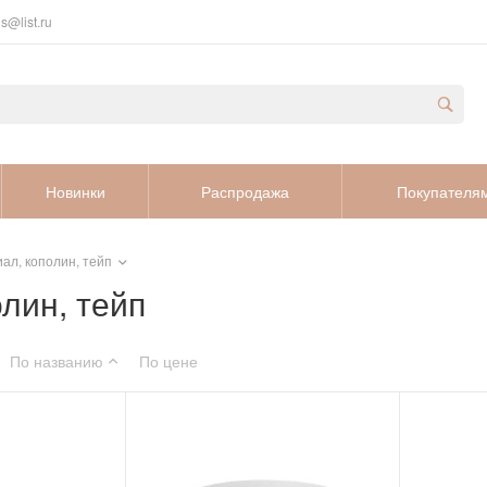
s@list.ru
Новинки
Распродажа
Покупателя
ал, кополин, тейп
лин, тейп
По названию
По цене