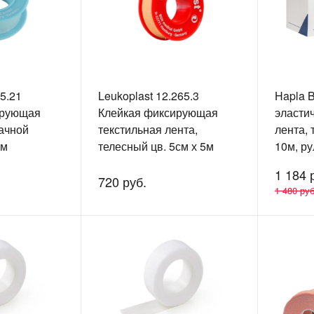
65.21
Leukoplast 12.265.3
Hapla 
ирующая
Клейкая фиксирующая
эласти
рачной
текстильная лента,
лента, 
5м
телесный цв. 5см х 5м
10м, р
1 184 
720 руб.
1 480 руб