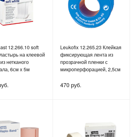
ast 12.266.10 soft
Leukofix 12.265.23 Клейкая
Пластырь на клеевой
фиксирующая лента из
из нетканого
прозрачной пленки с
ала, 6см х 5м
микроперфорацией, 2,5см
х 9,2м
руб.
470 руб.