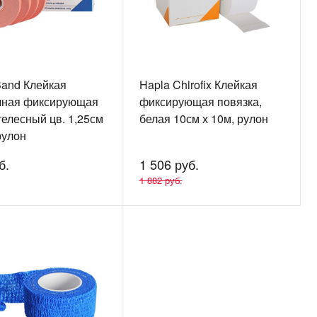
Band Клейкая
Hapla Chirofix Клейкая
чная фиксирующая
фиксирующая повязка,
телесный цв. 1,25см
белая 10см х 10м, рулон
рулон
б.
1 506 руб.
1 882 руб.