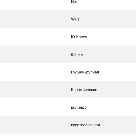
Нет
WPT
Ю.Корея
6,6 мм
грубая/крупная
Керамические
цилиндр
крестообразная