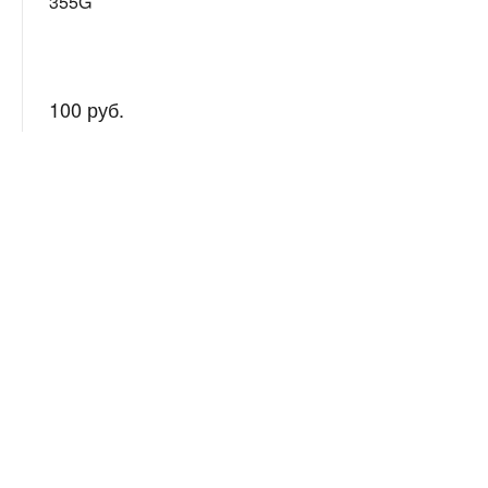
355G
100 руб.
Нужна
Подробно рас
консультация?
подготовим 
О нас
+7 (982) 622-66-13 (тел.,
WhatsApp)
Гламур