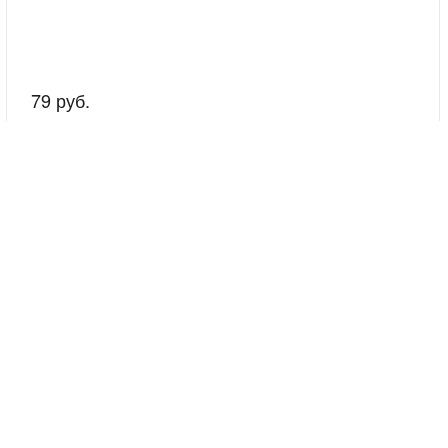
79 руб.
скажем о наших услугах, видах работ и типовых проектах, рассчит
индивидуальное предложение!
Покупателям
Услуги
Условия оплаты
Тест-Драйв