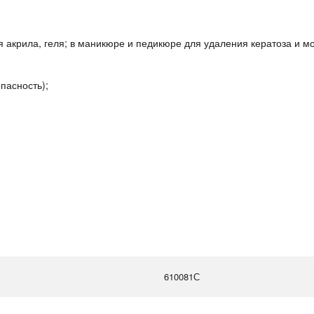
акрила, геля; в маникюре и педикюре для удаления кератоза и мо
пасность);
610081С