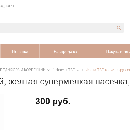
s@list.ru
Новинки
Распродажа
Покупателя
 ПЕДИКЮРА И КОРРЕКЦИИ
/
Фрезы ТВС
/
Фреза ТВС конус закругле
, желтая супермелкая насечка,
300 руб.
-