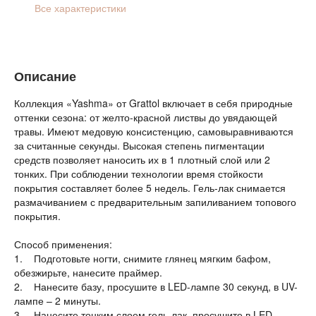
Все характеристики
Описание
Коллекция «Yashma» от Grattol включает в себя природные
оттенки сезона: от желто-красной листвы до увядающей
травы. Имеют медовую консистенцию, самовыравниваются
за считанные секунды. Высокая степень пигментации
средств позволяет наносить их в 1 плотный слой или 2
тонких. При соблюдении технологии время стойкости
покрытия составляет более 5 недель. Гель-лак снимается
размачиванием с предварительным запиливанием топового
покрытия.
Способ применения:
1. Подготовьте ногти, снимите глянец мягким бафом,
обезжирьте, нанесите праймер.
2. Нанесите базу, просушите в LED-лампе 30 секунд, в UV-
лампе – 2 минуты.
3. Нанесите тонким слоем гель-лак, просушите в LED-