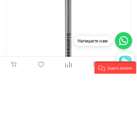
Напишите нам
Задать вопрос
Фреза игла фиссурная 2,1мм 39RF0.21
500 руб.
-
+