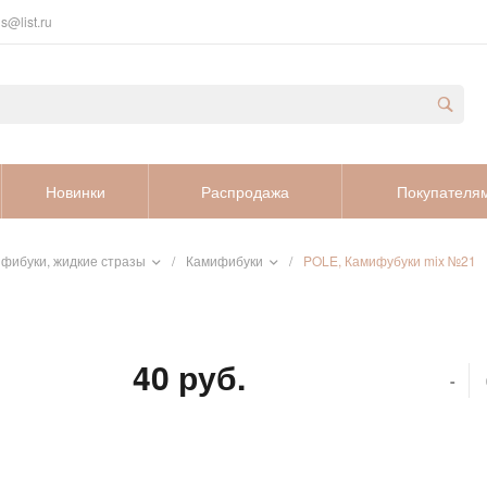
s@list.ru
Новинки
Распродажа
Покупателя
ифибуки, жидкие стразы
/
Камифибуки
/
POLE, Камифубуки mix №21
40 руб.
-