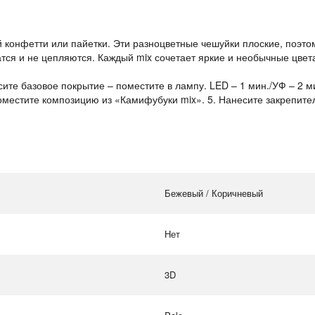
онфетти или пайетки. Эти разноцветные чешуйки плоские, поэтому 
атся и не цепляются. Каждый mix сочетает яркие и необычные цвет
ите базовое покрытие – поместите в лампу. LED – 1 мин./УФ – 2 м
 поместите композицию из «Камифубуки mix». 5. Нанесите закрепит
Бежевый / Коричневый
Нет
3D