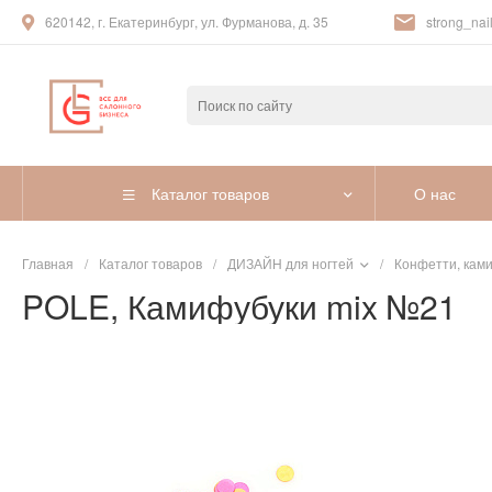
620142, г. Екатеринбург, ул. Фурманова, д. 35
strong_nail
Каталог товаров
О нас
Главная
/
Каталог товаров
/
ДИЗАЙН для ногтей
/
Конфетти, кам
POLE, Камифубуки mix №21