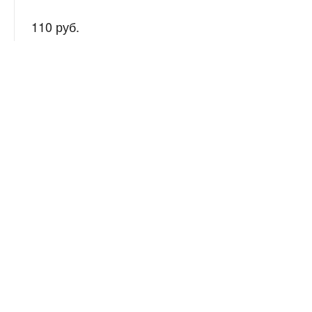
110 руб.
Нужна
Подробно рас
консультация?
подготовим 
О нас
+7 (982) 622-66-13 (тел.,
WhatsApp)
Гламур
Заказать звонок
Новости
Бренды
strong_nails@list.ru