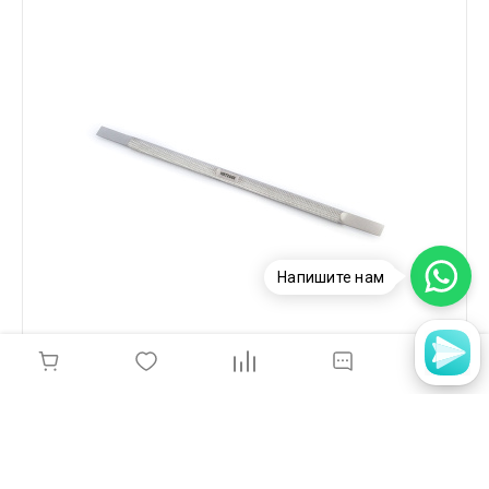
Напишите нам
Metzger, Пушер двухсторонний, РК-143