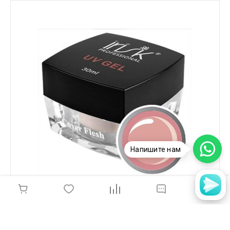
Напишите нам
IRISKб Гель камуфлирующий, натуральный
оттенок Cover Flesh 15мл, М118-11