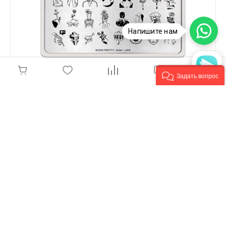
Напишите нам
Задать вопрос
Born Pretty, Пластина для стемпинга 12*6 см,
L005/46155
150 руб.
-
+