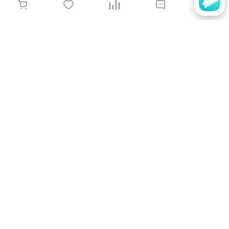
Perfect, Гель-лак Gel Polish № 42, 8мл.
129 руб.
-
+