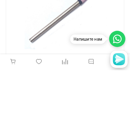
Напишите нам
Насадка конус усечённый розовый корунд
3,0мм, P-13.172.523.030
65 руб.
-
+