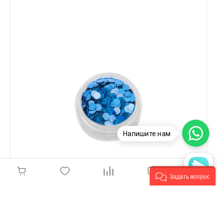
Напишите нам
Задать вопрос
POLE, Пайетки "Кошачий глаз" - синие №3