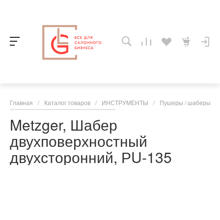
Главная
/
Каталог товаров
/
ИНСТРУМЕНТЫ
/
Пушеры / шаберы
/
Metzger, Шабер
двухповерхностный
двухсторонний, РU-135