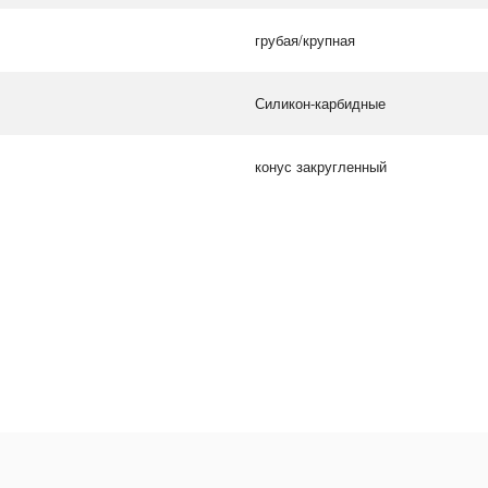
грубая/крупная
Силикон-карбидные
конус закругленный