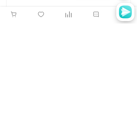
Насадка алмазная цилиндр закругленный
1,2мм средний абразив, 866.104.141.080.012
90 руб.
-
+