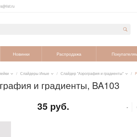
s@list.ru
Новинки
Распродажа
Покупателя
лейки
/
Слайдеры Иные
/
Слайдер "Аэрография и градиенты"
/
P
ография и градиенты, BA103
35 руб.
-