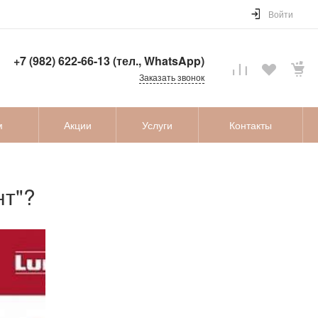
Войти
+7 (982) 622-66-13 (тел., WhatsApp)
Заказать звонок
м
Акции
Услуги
Контакты
нт"?